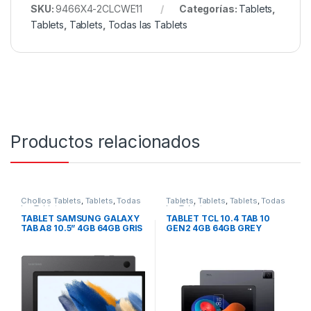
SKU:
9466X4-2CLCWE11
Categorías:
Tablets
,
Tablets
,
Tablets
,
Todas las Tablets
Productos relacionados
Chollos Tablets
,
Tablets
,
Todas
Tablets
,
Tablets
,
Tablets
,
Todas
las Tablets
las Tablets
TABLET SAMSUNG GALAXY
TABLET TCL 10.4 TAB 10
TAB A8 10.5” 4GB 64GB GRIS
GEN2 4GB 64GB GREY