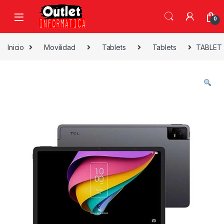
Saltar a la navegación
Saltar al contenido
0
Inicio
Movilidad
Tablets
Tablets
TABLET 