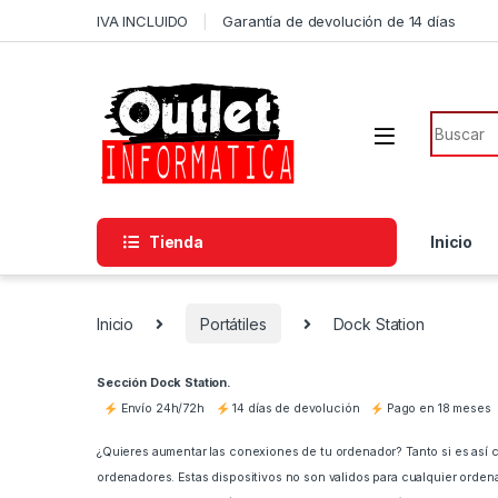
Saltar a la navegación
Saltar al contenido
IVA INCLUIDO
Garantía de devolución de 14 días
Búsqued
Tienda
Inicio
Inicio
Portátiles
Dock Station
Sección Dock Station.
Envío 24h/72h
14 días de devolución
Pago en 18 meses
¿Quieres aumentar las conexiones de tu ordenador? Tanto si es así 
ordenadores. Estas dispositivos no son validos para cualquier orden