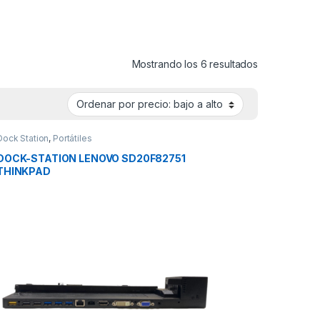
Ordenado por 
Mostrando los 6 resultados
Dock Station
,
Portátiles
DOCK-STATION LENOVO SD20F82751
THINKPAD