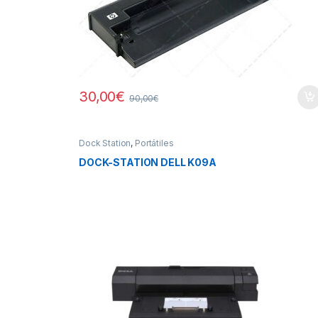
30,00
€
90,00
€
Dock Station
,
Portátiles
DOCK-STATION DELL K09A