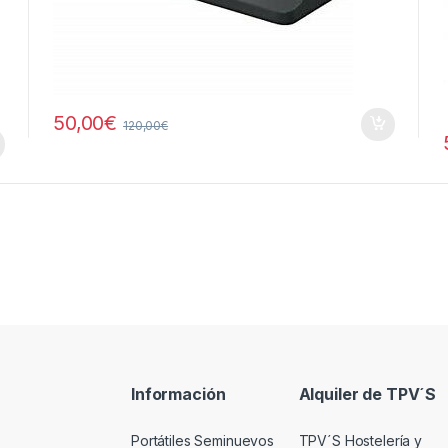
50,00
€
120,00
€
 alto
Información
Alquiler de TPV´S
Portátiles Seminuevos
TPV´S Hostelería y