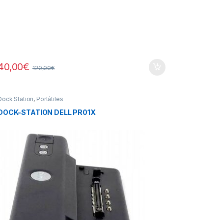
40,00
€
120,00
€
Dock Station
,
Portátiles
DOCK-STATION DELL PR01X