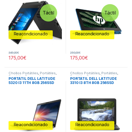
Táctil
Táctil
Reacondicionado
Reacondicionado
349,00
€
250,00
€
175,00
€
175,00
€
Chollos Portátiles
,
Portátiles
,
Chollos Portátiles
,
Portátiles
,
Portátiles Reacondicionados
,
Portátiles Reacondicionados
,
PORTÁTIL DELL LATITUDE
PORTÁTIL DELL LATITUDE
Todos los portátiles
Todos los portátiles
5320 I3 11TH 8GB 256SSD
3310 I3 8TH 8GB 256SSD
13.3″
13.3″
Reacondicionado
Reacondicionado