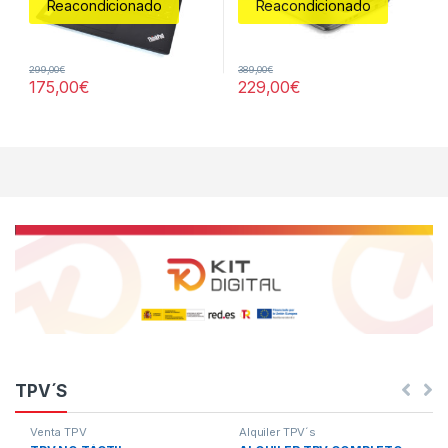
Reacondicionado
Reacondicionado
299,00
€
389,00
€
175,00
€
229,00
€
Los Productos De La Cuadrícula
TPV´S
Venta TPV
Alquiler TPV´s