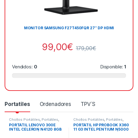
MONITOR SAMSUNG F27T450FQR 27″ DP HDMI
99,00
€
179,00
€
Vendidos:
0
Disponible:
1
Portatiles
Ordenadores
TPV´S
Chollos Portátiles
,
Portátiles
,
Chollos Portátiles
,
Portátiles
,
Portátiles Reacondicionados
,
Portátiles Reacondicionados
,
PORTÁTIL LENOVO 300E
PORTÁTIL HP PROBOOK X360
Todos los portátiles
Todos los portátiles
INTEL CELERON N4120 8GB
11 G3 INTEL PENTIUM N5000
128SSD 12.5″ TÁCTIL
8GB 128GB SSD 11.6″ TÁCTIL