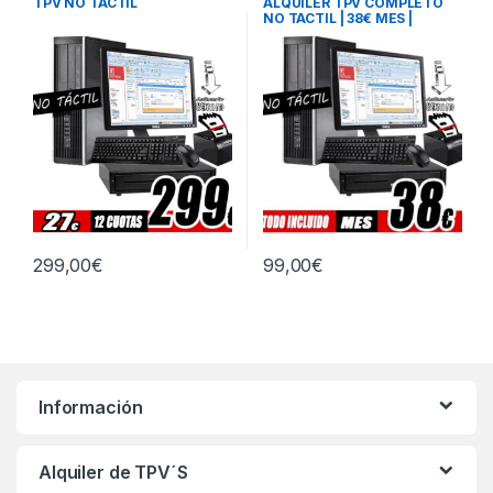
TPV NO TÁCTIL
ALQUILER TPV COMPLETO
NO TACTIL | 38€ MES |
CUOTA INICIAL 99€
299,00
€
99,00
€
Información
Alquiler de TPV´S