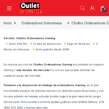
Saltar a la navegación
Saltar al contenido
0
Inicio
Ordenadores Sobremesa
Chollos Ordenadores 
Sección Chollos Ordenadores Gaming.
Envío 24h/72h
14 días de devolución
Pago en 18 meses
3
Meses sin intereses
Envío gratuito desde 299€
En nuestra sección de
Chollos Ordenadores Gaming
encontrarás los equipos
Gaming ?
más baratos del mercado ?
y con los que podrás disfrutar de
cualquier juego del mercado.
Ponemos a tu disposición el catálogo de ordenadores Gaming
, en el que
encontrarás equipos de distintas marcas con distintas especificaciones y con
los que además de trabajar, estudiar podrás jugar a la gran mayoría de juegos
del mercado. Estos podrán contener
tarjetas gráficas como NVIDIA GeForce GTX
1650, RTX 2060 y muchas otras más.