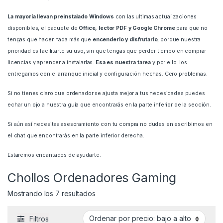
La mayoría llevan preinstalado Windows
con las ultimas actualizaciones
disponibles, el paquete de
Office, lector PDF y Google Chrome
para que no
tengas que hacer nada más que
encenderlo y disfrutarlo
, porque nuestra
prioridad es facilitarte su uso, sin que tengas que perder tiempo en comprar
licencias y aprender a instalarlas.
Esa es nuestra tarea
y por ello los
entregamos con el arranque inicial y configuración hechas. Cero problemas.
Si no tienes claro que ordenador se ajusta mejor a tus necesidades puedes
echar un ojo a nuestra
guía
que encontrarás en la parte inferior de la sección.
Si aún
así
necesitas asesoramiento con tu compra no dudes en escribirnos en
el chat que encontrarás en la parte inferior derecha.
Estaremos
encantados
de ayudarte.
Chollos Ordenadores Gaming
Ordenado por precio: bajo a alto
Mostrando los 7 resultados
Filtros