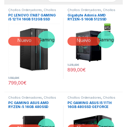
Chollos Ordenadores
,
Chollos
Chollos Ordenadores
,
Chollos
Ordenadores Gaming
,
Ordenadores Gaming
,
PC LENOVO I7AB7 GAMING
Gigabyte Adonia AMD
Ordenadores Sobremesa
,
Ordenadores Sobremesa
,
i5 12TH 16GB 512GB SSD
RYZEN-5 16GB 512SSD
Todos los Ordenadores
Todos los Ordenadores
NVIDIA RTX 3060
GEFORCE RTX 3060
Gaming
Gaming
Nuevo
Nuevo
1.215,00
€
899,00
€
1.150,00
€
799,00
€
Chollos Ordenadores
,
Chollos
Chollos Ordenadores
,
Chollos
Ordenadores Gaming
,
Ordenadores Gaming
,
PC GAMING ASUS AMD
PC GAMING ASUS I5 11TH
Ordenadores Sobremesa
,
Ordenadores Sobremesa
,
RYZEN-5 16GB 480SSD
16GB 480SSD GEFORCE
Todos los Ordenadores
Todos los Ordenadores
GEFORCE GTX-1660-SUPER
GTX-1660-SUPER