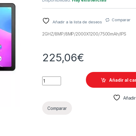
Comparar
Añadir a la lista de deseos
2GHZ/8MP/8MP/2000X1200/7500mAh/IPS
225,06
€
TABLET LENOVO M10+10.6 3RD GEN 4GB 128
Añadir al ca
Añadir
Comparar