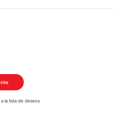
GB LTE GRIS cantidad
rrito
 a la lista de deseos