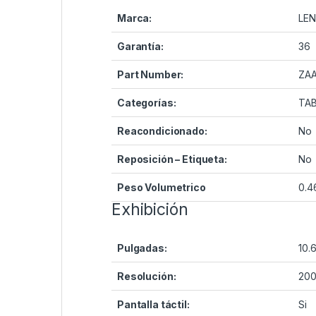
Marca:
LE
Garantía:
36
Part Number:
ZA
Categorías:
TA
Reacondicionado:
No
Reposición – Etiqueta:
No
Peso Volumetrico
0.4
Exhibición
Pulgadas:
10.6
Resolución:
200
Pantalla táctil:
Si