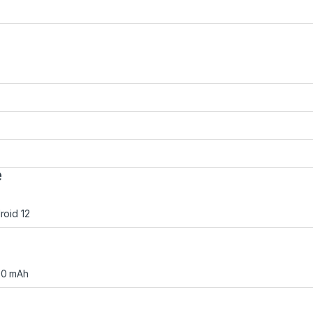
e
roid 12
0 mAh