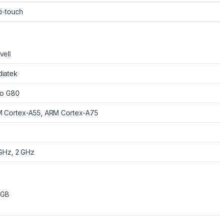
ti-touch
vell
iatek
io G80
 Cortex-A55, ARM Cortex-A75
 GHz, 2 GHz
 GB