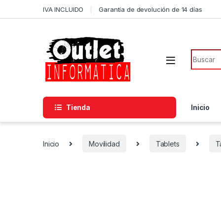
Saltar a la navegación
Saltar al contenido
IVA INCLUIDO
Garantía de devolución de 14 días
Búsqued
Tienda
Inicio
Inicio
Movilidad
Tablets
T