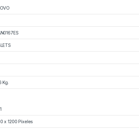
NOVO
AN0167ES
BLETS
6 Kg.
1
0 x 1200 Píxeles