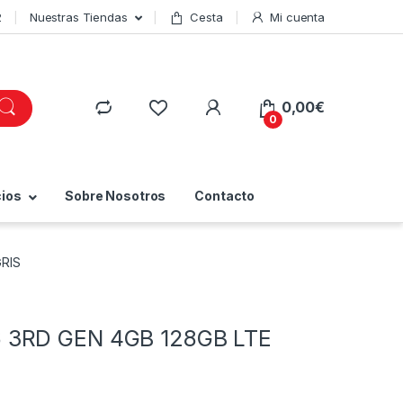
2
Nuestras Tiendas
Cesta
Mi cuenta
0,00
€
0
cios
Sobre Nosotros
Contacto
RIS
 3RD GEN 4GB 128GB LTE