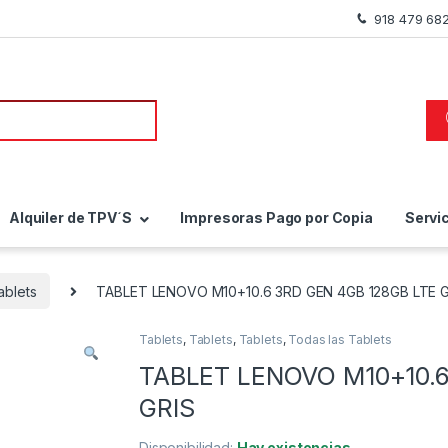
918 479 68
a de:
Alquiler de TPV´S
Impresoras Pago por Copia
Servi
ablets
TABLET LENOVO M10+10.6 3RD GEN 4GB 128GB LTE G
Tablets
,
Tablets
,
Tablets
,
Todas las Tablets
TABLET LENOVO M10+10.6
GRIS
Disponibilidad:
Hay existencias