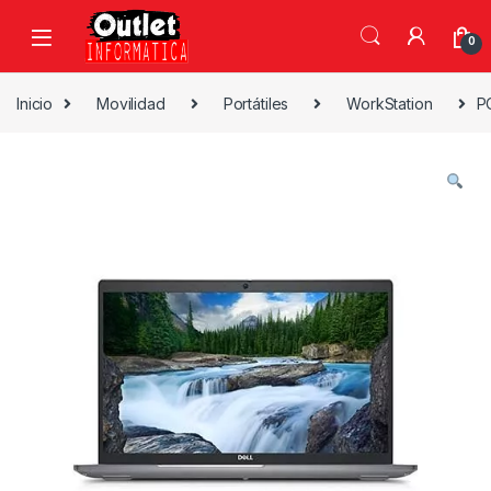
Saltar a la navegación
Saltar al contenido
0
Inicio
Movilidad
Portátiles
WorkStation
P