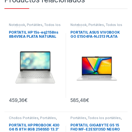
Notebook
,
Portátiles
,
Todos los
Notebook
,
Portátiles
,
Todos los
portátiles
portátiles
PORTATIL HP 15s-eq2158ns
PORTATIL ASUS VIVOBOOK
8B4V9EA PLATA NATURAL
GO E1504FA-NJ313 PLATA
459,36
€
585,48
€
Chollos Portátiles
,
Portátiles
,
Portátiles
,
Todos los portátiles
,
Portátiles Reacondicionados
,
Ultrabook
Todos los portátiles
PORTÁTIL HP PROBOOK 430
PORTATIL GIGABYTE G5 15
G6 I5 8TH 8GB 256SSD 13.3″
FHD MF-E2ES313SD NEGRO