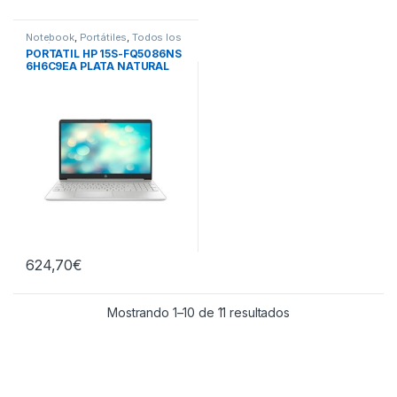
Notebook
,
Portátiles
,
Todos los
portátiles
PORTATIL HP 15S-FQ5086NS
6H6C9EA PLATA NATURAL
624,70
€
Ordenado por preci
Mostrando 1–10 de 11 resultados