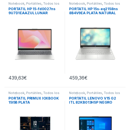
Notebook
,
Portátiles
,
Todos los
Notebook
,
Portátiles
,
Todos los
portátiles
portátiles
PORTATIL HP 15-fd0027ns
PORTATIL HP 15s-eq2158ns
9U7D1EAAZUL LUNAR
8B4V9EA PLATA NATURAL
439,63
€
459,36
€
Notebook
,
Portátiles
,
Todos los
Notebook
,
Portátiles
,
Todos los
portátiles
portátiles
PORTATIL PRIMUX IOXBOOK
PORTÁTIL LENOVO V15 G2
15I5B PLATA
ITL 82KB013HSP NEGRO