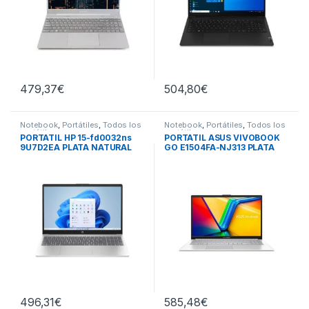
479,37
€
504,80
€
Notebook
,
Portátiles
,
Todos los
Notebook
,
Portátiles
,
Todos los
portátiles
portátiles
PORTATIL HP 15-fd0032ns
PORTATIL ASUS VIVOBOOK
9U7D2EA PLATA NATURAL
GO E1504FA-NJ313 PLATA
496,31
€
585,48
€