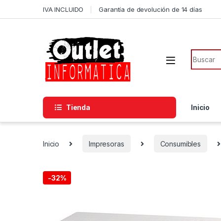
Saltar a la navegación
Saltar al contenido
IVA INCLUIDO
Garantía de devolución de 14 días
Búsqued
Tienda
Inicio
Inicio
Impresoras
Consumibles
-
32%