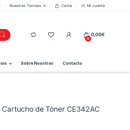
2
Nuestras Tiendas
Cesta
Mi cuenta
0,00
€
0
cios
Sobre Nosotros
Contacto
 | Cartucho de Tóner CE342AC