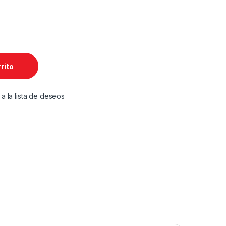
óner CE342AC cantidad
rrito
 a la lista de deseos