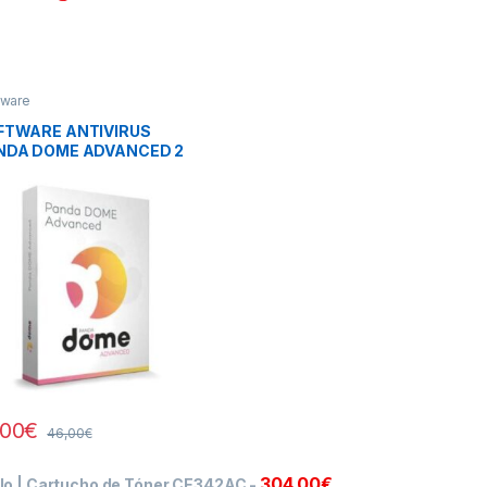
tware
FTWARE ANTIVIRUS
NDA DOME ADVANCED 2
ENCIAS 1 AÑO
,00
€
46,00
€
304,00
€
llo | Cartucho de Tóner CE342AC
-