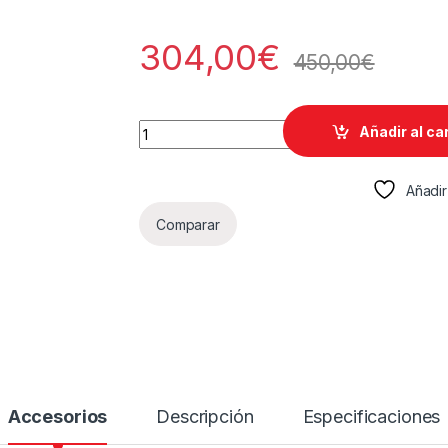
304,00
€
450,00
€
HP 651A Original Amarillo | Cartucho de T
Añadir al ca
Añadir
Comparar
Accesorios
Descripción
Especificaciones