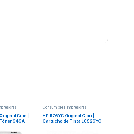
mpresoras
Consumibles
,
Impresoras
riginal Cian |
HP 976YC Original Cian |
 Tóner 646A
Cartucho de Tinta L0S29YC