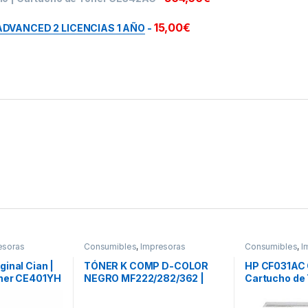
15,00
€
DVANCED 2 LICENCIAS 1 AÑO
-
esoras
Consumibles
,
Impresoras
Consumibles
,
I
inal Cian |
TÓNER K COMP D-COLOR
HP CF031AC O
óner CE401YH
NEGRO MF222/282/362 |
Cartucho de
Cartucho de Tóner
Compatible