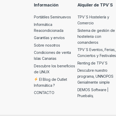
Información
Alquiler de TPV´S
Portátiles Seminuevos
TPV´S Hostelería y
Comercio
Informática
Reacondicionada
Sistema de gestión de
hosteleria con
Garantías y envíos
comanderos
Sobre nosotros
TPV´S Eventos, Ferias,
Condiciones de venta
Conciertos y Festivale
Islas Canarias
Renting de TPV´S
Descubre los beneficios
Descubre nuestro
de LINUX
programa, UNNOPOS
El Blog de Outlet
Genialmente simple
Informática ?
DEMOS Software |
CONTACTO
Pruebalo¡