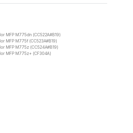
color MFP M775dn (CC522A#B19)
color MFP M775f (CC523A#B19)
color MFP M775z (CC524A#B19)
color MFP M775z+ (CF304A)