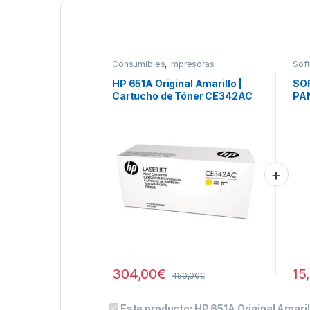
Consumibles
,
Impresoras
Sof
HP 651A Original Amarillo |
SO
Cartucho de Tóner CE342AC
PA
LIC
304,00
€
15
450,00
€
Este producto:
HP 651A Original Amari