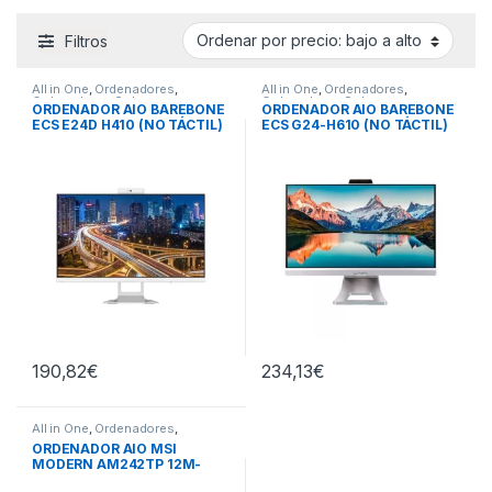
Filtros
All in One
,
Ordenadores
,
All in One
,
Ordenadores
,
Ordenadores Sobremesa
,
Ordenadores Sobremesa
,
ORDENADOR AIO BAREBONE
ORDENADOR AIO BAREBONE
Todos los Ordenadores
Todos los Ordenadores
ECS E24D H410 (NO TÁCTIL)
ECS G24-H610 (NO TÁCTIL)
190,82
€
234,13
€
All in One
,
Ordenadores
,
Ordenadores Sobremesa
,
ORDENADOR AIO MSI
Todos los Ordenadores
MODERN AM242TP 12M-
482EU NEGRO