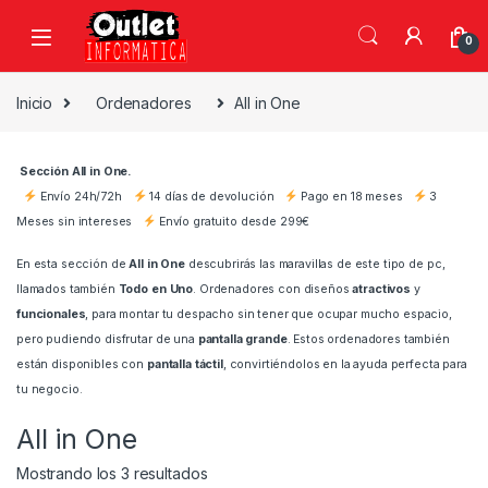
Saltar a la navegación
Saltar al contenido
0
Inicio
Ordenadores
All in One
Sección All in One.
Envío 24h/72h
14 días de devolución
Pago en 18 meses
3
Meses sin intereses
Envío gratuito desde 299€
En esta sección de
All in One
descubrirás las maravillas de este tipo de pc,
llamados también
Todo en Uno
. Ordenadores con diseños
atractivos
y
funcionales
, para montar tu despacho sin tener que ocupar mucho espacio,
pero pudiendo disfrutar de una
pantalla grande
. Estos ordenadores también
están disponibles con
pantalla táctil
, convirtiéndolos en la ayuda perfecta para
tu negocio.
All in One
Ordenado por precio: bajo a alto
Mostrando los 3 resultados