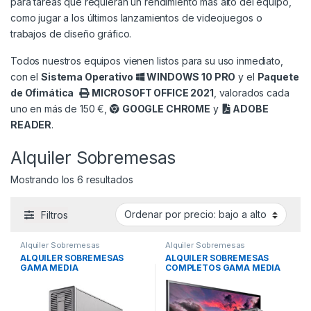
para tareas que requieran un rendimiento más alto del equipo,
como jugar a los últimos lanzamientos de videojuegos o
trabajos de diseño gráfico.
Todos nuestros equipos vienen listos para su uso inmediato,
con el
Sistema Operativo
WINDOWS 10 PRO
y el
Paquete
de Ofimática
MICROSOFT OFFICE 2021
, valorados cada
uno en más de 150 €,
GOOGLE CHROME
y
ADOBE
READER
.
Alquiler Sobremesas
Ordenado por precio: bajo a alto
Mostrando los 6 resultados
Filtros
Alquiler Sobremesas
Alquiler Sobremesas
ALQUILER SOBREMESAS
ALQUILER SOBREMESAS
GAMA MEDIA
COMPLETOS GAMA MEDIA